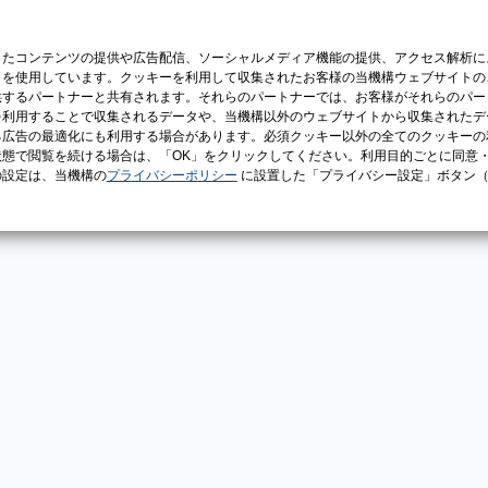
じたコンテンツの提供や広告配信、ソーシャルメディア機能の提供、アクセス解析に
）を使用しています。クッキーを利用して収集されたお客様の当機構ウェブサイトの
供するパートナーと共有されます。それらのパートナーでは、お客様がそれらのパー
を利用することで収集されるデータや、当機構以外のウェブサイトから収集されたデ
る広告の最適化にも利用する場合があります。必須クッキー以外の全てのクッキーの
態で閲覧を続ける場合は、「OK」をクリックしてください。利用目的ごとに同意
の設定は、当機構の
プライバシーポリシー
に設置した「プライバシー設定」ボタン