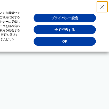
よる当機構ウェ
ご利用に関する
プライバシー設定
トナーに提供し
ータを組み合わ
全て拒否する
利用を拒否する
・拒否を選択す
（またはリン
OK