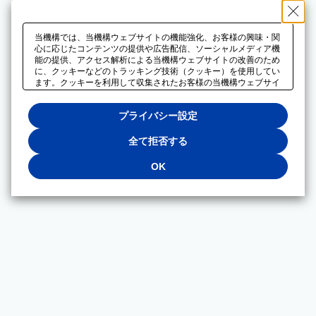
当機構では、当機構ウェブサイトの機能強化、お客様の興味・関
心に応じたコンテンツの提供や広告配信、ソーシャルメディア機
能の提供、アクセス解析による当機構ウェブサイトの改善のため
に、クッキーなどのトラッキング技術（クッキー）を使用してい
ます。クッキーを利用して収集されたお客様の当機構ウェブサイ
トのご利用に関するデータは、広告配信、ソーシャルメディアや
アクセス解析サービスを提供するパートナーと共有されます。そ
プライバシー設定
れらのパートナーでは、お客様がそれらのパートナーに提供した
他のデータ、またはお客様がそれらのパートナーが提供するサー
ビスを利用することで収集されるデータや、当機構以外のウェブ
全て拒否する
サイトから収集されたデータを組み合わせて分析し、インターネ
ット上で当機構以外の事業者がお客様に配信する広告の最適化に
OK
も利用する場合があります。必須クッキー以外の全てのクッキー
の利用を拒否する場合は、「全て拒否する」をクリックしてくだ
さい。クッキーが有効な状態で閲覧を続ける場合は、「OK」を
クリックしてください。利用目的ごとに同意・拒否を選択する場
合は、「プライバシー設定」をクリックしてください。同意・拒
否の設定は、当機構の
プライバシーポリシー
に設置した「プラ
イバシー設定」ボタン（またはリンク）からいつでも変更できま
す。