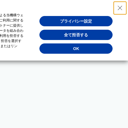
よる当機構ウェ
ご利用に関する
プライバシー設定
トナーに提供し
ータを組み合わ
全て拒否する
利用を拒否する
・拒否を選択す
（またはリン
OK