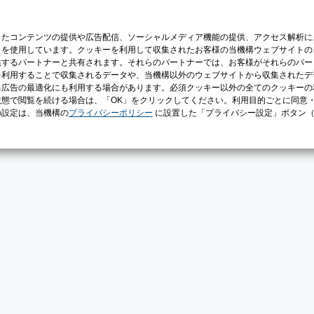
じたコンテンツの提供や広告配信、ソーシャルメディア機能の提供、アクセス解析に
）を使用しています。クッキーを利用して収集されたお客様の当機構ウェブサイトの
供するパートナーと共有されます。それらのパートナーでは、お客様がそれらのパー
を利用することで収集されるデータや、当機構以外のウェブサイトから収集されたデ
る広告の最適化にも利用する場合があります。必須クッキー以外の全てのクッキーの
態で閲覧を続ける場合は、「OK」をクリックしてください。利用目的ごとに同意
の設定は、当機構の
プライバシーポリシー
に設置した「プライバシー設定」ボタン