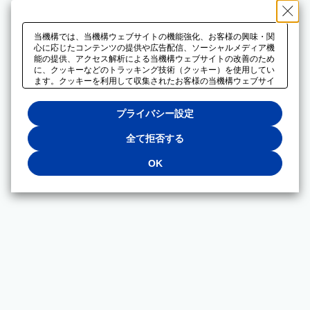
当機構では、当機構ウェブサイトの機能強化、お客様の興味・関
心に応じたコンテンツの提供や広告配信、ソーシャルメディア機
能の提供、アクセス解析による当機構ウェブサイトの改善のため
に、クッキーなどのトラッキング技術（クッキー）を使用してい
ます。クッキーを利用して収集されたお客様の当機構ウェブサイ
トのご利用に関するデータは、広告配信、ソーシャルメディアや
アクセス解析サービスを提供するパートナーと共有されます。そ
プライバシー設定
れらのパートナーでは、お客様がそれらのパートナーに提供した
他のデータ、またはお客様がそれらのパートナーが提供するサー
ビスを利用することで収集されるデータや、当機構以外のウェブ
全て拒否する
サイトから収集されたデータを組み合わせて分析し、インターネ
ット上で当機構以外の事業者がお客様に配信する広告の最適化に
OK
も利用する場合があります。必須クッキー以外の全てのクッキー
の利用を拒否する場合は、「全て拒否する」をクリックしてくだ
さい。クッキーが有効な状態で閲覧を続ける場合は、「OK」を
クリックしてください。利用目的ごとに同意・拒否を選択する場
合は、「プライバシー設定」をクリックしてください。同意・拒
否の設定は、当機構の
プライバシーポリシー
に設置した「プラ
イバシー設定」ボタン（またはリンク）からいつでも変更できま
す。