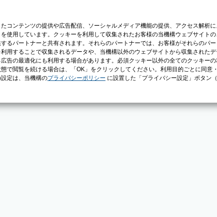
じたコンテンツの提供や広告配信、ソーシャルメディア機能の提供、アクセス解析に
）を使用しています。クッキーを利用して収集されたお客様の当機構ウェブサイトの
供するパートナーと共有されます。それらのパートナーでは、お客様がそれらのパー
を利用することで収集されるデータや、当機構以外のウェブサイトから収集されたデ
る広告の最適化にも利用する場合があります。必須クッキー以外の全てのクッキーの
態で閲覧を続ける場合は、「OK」をクリックしてください。利用目的ごとに同意
の設定は、当機構の
プライバシーポリシー
に設置した「プライバシー設定」ボタン