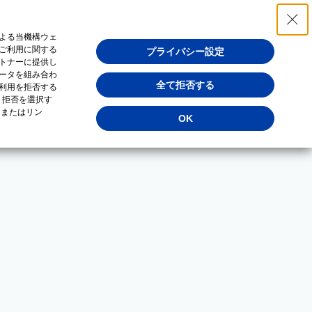
よる当機構ウェ
ご利用に関する
プライバシー設定
トナーに提供し
ータを組み合わ
全て拒否する
利用を拒否する
・拒否を選択す
（またはリン
OK