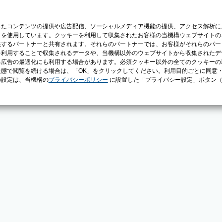
じたコンテンツの提供や広告配信、ソーシャルメディア機能の提供、アクセス解析に
）を使用しています。クッキーを利用して収集されたお客様の当機構ウェブサイトの
供するパートナーと共有されます。それらのパートナーでは、お客様がそれらのパー
を利用することで収集されるデータや、当機構以外のウェブサイトから収集されたデ
る広告の最適化にも利用する場合があります。必須クッキー以外の全てのクッキーの
態で閲覧を続ける場合は、「OK」をクリックしてください。利用目的ごとに同意
の設定は、当機構の
プライバシーポリシー
に設置した「プライバシー設定」ボタン