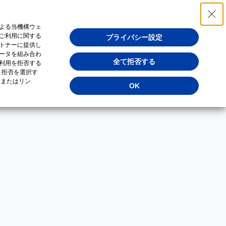
よる当機構ウェ
ご利用に関する
プライバシー設定
トナーに提供し
ータを組み合わ
全て拒否する
利用を拒否する
・拒否を選択す
（またはリン
OK