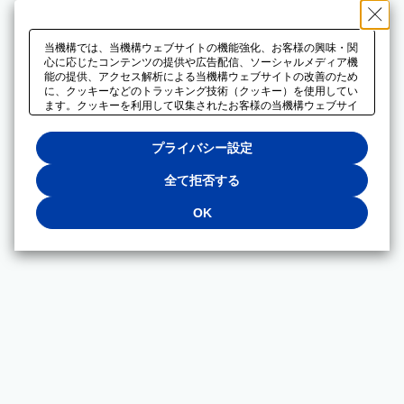
当機構では、当機構ウェブサイトの機能強化、お客様の興味・関
心に応じたコンテンツの提供や広告配信、ソーシャルメディア機
能の提供、アクセス解析による当機構ウェブサイトの改善のため
に、クッキーなどのトラッキング技術（クッキー）を使用してい
ます。クッキーを利用して収集されたお客様の当機構ウェブサイ
トのご利用に関するデータは、広告配信、ソーシャルメディアや
アクセス解析サービスを提供するパートナーと共有されます。そ
プライバシー設定
れらのパートナーでは、お客様がそれらのパートナーに提供した
他のデータ、またはお客様がそれらのパートナーが提供するサー
ビスを利用することで収集されるデータや、当機構以外のウェブ
全て拒否する
サイトから収集されたデータを組み合わせて分析し、インターネ
ット上で当機構以外の事業者がお客様に配信する広告の最適化に
OK
も利用する場合があります。必須クッキー以外の全てのクッキー
の利用を拒否する場合は、「全て拒否する」をクリックしてくだ
さい。クッキーが有効な状態で閲覧を続ける場合は、「OK」を
クリックしてください。利用目的ごとに同意・拒否を選択する場
合は、「プライバシー設定」をクリックしてください。同意・拒
否の設定は、当機構の
プライバシーポリシー
に設置した「プラ
イバシー設定」ボタン（またはリンク）からいつでも変更できま
す。