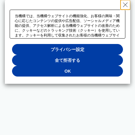
当機構では、当機構ウェブサイトの機能強化、お客様の興味・関
心に応じたコンテンツの提供や広告配信、ソーシャルメディア機
能の提供、アクセス解析による当機構ウェブサイトの改善のため
に、クッキーなどのトラッキング技術（クッキー）を使用してい
ます。クッキーを利用して収集されたお客様の当機構ウェブサイ
トのご利用に関するデータは、広告配信、ソーシャルメディアや
アクセス解析サービスを提供するパートナーと共有されます。そ
プライバシー設定
れらのパートナーでは、お客様がそれらのパートナーに提供した
他のデータ、またはお客様がそれらのパートナーが提供するサー
ビスを利用することで収集されるデータや、当機構以外のウェブ
全て拒否する
サイトから収集されたデータを組み合わせて分析し、インターネ
ット上で当機構以外の事業者がお客様に配信する広告の最適化に
OK
も利用する場合があります。必須クッキー以外の全てのクッキー
の利用を拒否する場合は、「全て拒否する」をクリックしてくだ
さい。クッキーが有効な状態で閲覧を続ける場合は、「OK」を
クリックしてください。利用目的ごとに同意・拒否を選択する場
合は、「プライバシー設定」をクリックしてください。同意・拒
否の設定は、当機構の
プライバシーポリシー
に設置した「プラ
イバシー設定」ボタン（またはリンク）からいつでも変更できま
す。