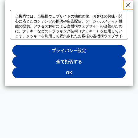
当機構では、当機構ウェブサイトの機能強化、お客様の興味・関
心に応じたコンテンツの提供や広告配信、ソーシャルメディア機
能の提供、アクセス解析による当機構ウェブサイトの改善のため
に、クッキーなどのトラッキング技術（クッキー）を使用してい
ます。クッキーを利用して収集されたお客様の当機構ウェブサイ
トのご利用に関するデータは、広告配信、ソーシャルメディアや
アクセス解析サービスを提供するパートナーと共有されます。そ
プライバシー設定
れらのパートナーでは、お客様がそれらのパートナーに提供した
他のデータ、またはお客様がそれらのパートナーが提供するサー
ビスを利用することで収集されるデータや、当機構以外のウェブ
全て拒否する
サイトから収集されたデータを組み合わせて分析し、インターネ
ット上で当機構以外の事業者がお客様に配信する広告の最適化に
OK
も利用する場合があります。必須クッキー以外の全てのクッキー
の利用を拒否する場合は、「全て拒否する」をクリックしてくだ
さい。クッキーが有効な状態で閲覧を続ける場合は、「OK」を
クリックしてください。利用目的ごとに同意・拒否を選択する場
合は、「プライバシー設定」をクリックしてください。同意・拒
否の設定は、当機構の
プライバシーポリシー
に設置した「プラ
イバシー設定」ボタン（またはリンク）からいつでも変更できま
す。