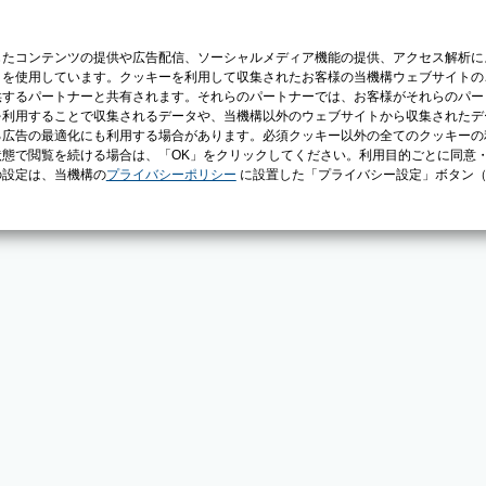
じたコンテンツの提供や広告配信、ソーシャルメディア機能の提供、アクセス解析に
）を使用しています。クッキーを利用して収集されたお客様の当機構ウェブサイトの
供するパートナーと共有されます。それらのパートナーでは、お客様がそれらのパー
を利用することで収集されるデータや、当機構以外のウェブサイトから収集されたデ
る広告の最適化にも利用する場合があります。必須クッキー以外の全てのクッキーの
態で閲覧を続ける場合は、「OK」をクリックしてください。利用目的ごとに同意
の設定は、当機構の
プライバシーポリシー
に設置した「プライバシー設定」ボタン