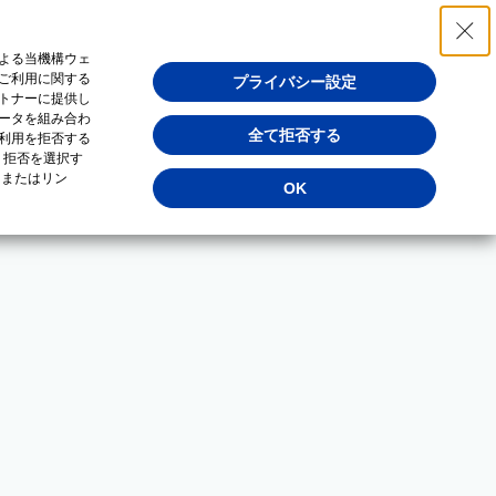
よる当機構ウェ
ご利用に関する
プライバシー設定
トナーに提供し
ータを組み合わ
全て拒否する
利用を拒否する
・拒否を選択す
（またはリン
OK