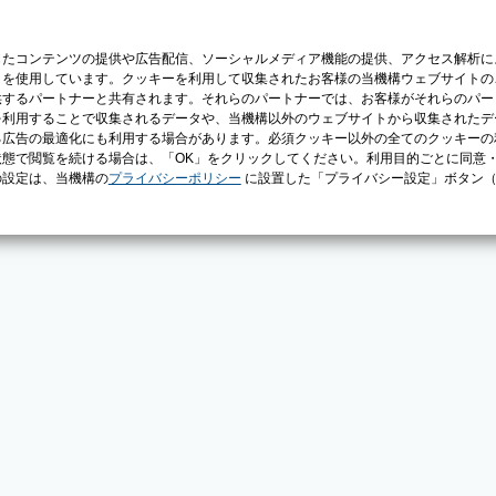
じたコンテンツの提供や広告配信、ソーシャルメディア機能の提供、アクセス解析に
）を使用しています。クッキーを利用して収集されたお客様の当機構ウェブサイトの
供するパートナーと共有されます。それらのパートナーでは、お客様がそれらのパー
を利用することで収集されるデータや、当機構以外のウェブサイトから収集されたデ
る広告の最適化にも利用する場合があります。必須クッキー以外の全てのクッキーの
態で閲覧を続ける場合は、「OK」をクリックしてください。利用目的ごとに同意
の設定は、当機構の
プライバシーポリシー
に設置した「プライバシー設定」ボタン