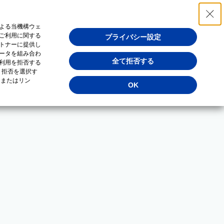
よる当機構ウェ
ご利用に関する
プライバシー設定
トナーに提供し
ータを組み合わ
全て拒否する
利用を拒否する
・拒否を選択す
（またはリン
OK