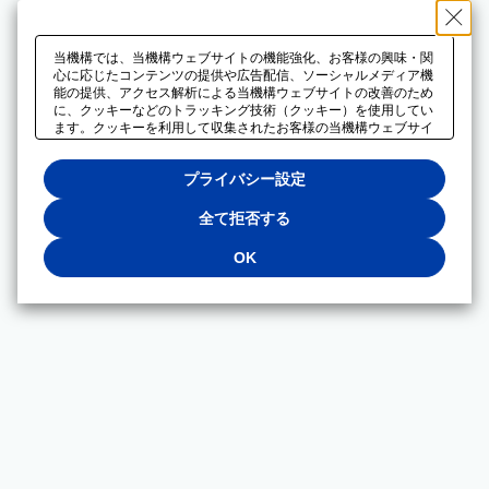
当機構では、当機構ウェブサイトの機能強化、お客様の興味・関
心に応じたコンテンツの提供や広告配信、ソーシャルメディア機
能の提供、アクセス解析による当機構ウェブサイトの改善のため
に、クッキーなどのトラッキング技術（クッキー）を使用してい
ます。クッキーを利用して収集されたお客様の当機構ウェブサイ
トのご利用に関するデータは、広告配信、ソーシャルメディアや
アクセス解析サービスを提供するパートナーと共有されます。そ
プライバシー設定
れらのパートナーでは、お客様がそれらのパートナーに提供した
他のデータ、またはお客様がそれらのパートナーが提供するサー
ビスを利用することで収集されるデータや、当機構以外のウェブ
全て拒否する
サイトから収集されたデータを組み合わせて分析し、インターネ
ット上で当機構以外の事業者がお客様に配信する広告の最適化に
OK
も利用する場合があります。必須クッキー以外の全てのクッキー
の利用を拒否する場合は、「全て拒否する」をクリックしてくだ
さい。クッキーが有効な状態で閲覧を続ける場合は、「OK」を
クリックしてください。利用目的ごとに同意・拒否を選択する場
合は、「プライバシー設定」をクリックしてください。同意・拒
否の設定は、当機構の
プライバシーポリシー
に設置した「プラ
イバシー設定」ボタン（またはリンク）からいつでも変更できま
す。