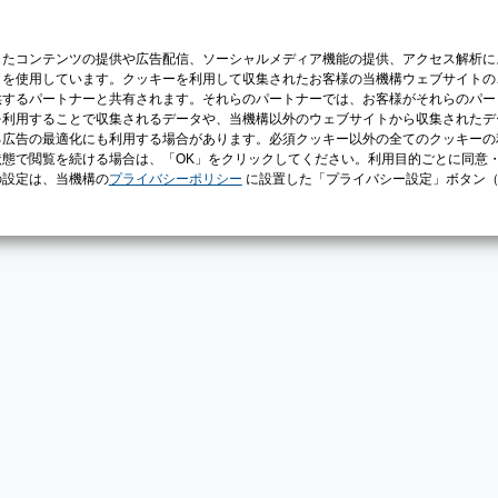
じたコンテンツの提供や広告配信、ソーシャルメディア機能の提供、アクセス解析に
）を使用しています。クッキーを利用して収集されたお客様の当機構ウェブサイトの
供するパートナーと共有されます。それらのパートナーでは、お客様がそれらのパー
を利用することで収集されるデータや、当機構以外のウェブサイトから収集されたデ
る広告の最適化にも利用する場合があります。必須クッキー以外の全てのクッキーの
態で閲覧を続ける場合は、「OK」をクリックしてください。利用目的ごとに同意
の設定は、当機構の
プライバシーポリシー
に設置した「プライバシー設定」ボタン