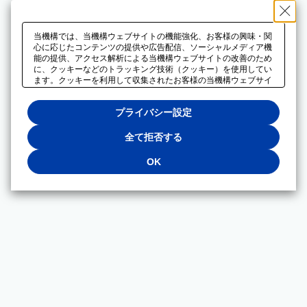
当機構では、当機構ウェブサイトの機能強化、お客様の興味・関
心に応じたコンテンツの提供や広告配信、ソーシャルメディア機
能の提供、アクセス解析による当機構ウェブサイトの改善のため
に、クッキーなどのトラッキング技術（クッキー）を使用してい
ます。クッキーを利用して収集されたお客様の当機構ウェブサイ
トのご利用に関するデータは、広告配信、ソーシャルメディアや
アクセス解析サービスを提供するパートナーと共有されます。そ
プライバシー設定
れらのパートナーでは、お客様がそれらのパートナーに提供した
他のデータ、またはお客様がそれらのパートナーが提供するサー
ビスを利用することで収集されるデータや、当機構以外のウェブ
全て拒否する
サイトから収集されたデータを組み合わせて分析し、インターネ
ット上で当機構以外の事業者がお客様に配信する広告の最適化に
OK
も利用する場合があります。必須クッキー以外の全てのクッキー
の利用を拒否する場合は、「全て拒否する」をクリックしてくだ
さい。クッキーが有効な状態で閲覧を続ける場合は、「OK」を
クリックしてください。利用目的ごとに同意・拒否を選択する場
合は、「プライバシー設定」をクリックしてください。同意・拒
否の設定は、当機構の
プライバシーポリシー
に設置した「プラ
イバシー設定」ボタン（またはリンク）からいつでも変更できま
す。