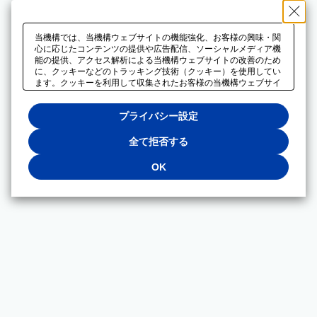
当機構では、当機構ウェブサイトの機能強化、お客様の興味・関
心に応じたコンテンツの提供や広告配信、ソーシャルメディア機
能の提供、アクセス解析による当機構ウェブサイトの改善のため
に、クッキーなどのトラッキング技術（クッキー）を使用してい
ます。クッキーを利用して収集されたお客様の当機構ウェブサイ
トのご利用に関するデータは、広告配信、ソーシャルメディアや
アクセス解析サービスを提供するパートナーと共有されます。そ
プライバシー設定
れらのパートナーでは、お客様がそれらのパートナーに提供した
他のデータ、またはお客様がそれらのパートナーが提供するサー
ビスを利用することで収集されるデータや、当機構以外のウェブ
全て拒否する
サイトから収集されたデータを組み合わせて分析し、インターネ
ット上で当機構以外の事業者がお客様に配信する広告の最適化に
OK
も利用する場合があります。必須クッキー以外の全てのクッキー
の利用を拒否する場合は、「全て拒否する」をクリックしてくだ
さい。クッキーが有効な状態で閲覧を続ける場合は、「OK」を
クリックしてください。利用目的ごとに同意・拒否を選択する場
合は、「プライバシー設定」をクリックしてください。同意・拒
否の設定は、当機構の
プライバシーポリシー
に設置した「プラ
イバシー設定」ボタン（またはリンク）からいつでも変更できま
す。