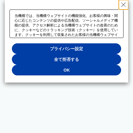
当機構では、当機構ウェブサイトの機能強化、お客様の興味・関
心に応じたコンテンツの提供や広告配信、ソーシャルメディア機
能の提供、アクセス解析による当機構ウェブサイトの改善のため
に、クッキーなどのトラッキング技術（クッキー）を使用してい
ます。クッキーを利用して収集されたお客様の当機構ウェブサイ
トのご利用に関するデータは、広告配信、ソーシャルメディアや
アクセス解析サービスを提供するパートナーと共有されます。そ
プライバシー設定
れらのパートナーでは、お客様がそれらのパートナーに提供した
他のデータ、またはお客様がそれらのパートナーが提供するサー
ビスを利用することで収集されるデータや、当機構以外のウェブ
全て拒否する
サイトから収集されたデータを組み合わせて分析し、インターネ
ット上で当機構以外の事業者がお客様に配信する広告の最適化に
OK
も利用する場合があります。必須クッキー以外の全てのクッキー
の利用を拒否する場合は、「全て拒否する」をクリックしてくだ
さい。クッキーが有効な状態で閲覧を続ける場合は、「OK」を
クリックしてください。利用目的ごとに同意・拒否を選択する場
合は、「プライバシー設定」をクリックしてください。同意・拒
否の設定は、当機構の
プライバシーポリシー
に設置した「プラ
イバシー設定」ボタン（またはリンク）からいつでも変更できま
す。