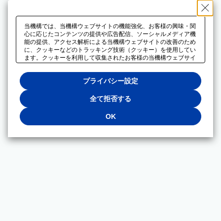
当機構では、当機構ウェブサイトの機能強化、お客様の興味・関
心に応じたコンテンツの提供や広告配信、ソーシャルメディア機
能の提供、アクセス解析による当機構ウェブサイトの改善のため
に、クッキーなどのトラッキング技術（クッキー）を使用してい
ます。クッキーを利用して収集されたお客様の当機構ウェブサイ
トのご利用に関するデータは、広告配信、ソーシャルメディアや
アクセス解析サービスを提供するパートナーと共有されます。そ
プライバシー設定
れらのパートナーでは、お客様がそれらのパートナーに提供した
他のデータ、またはお客様がそれらのパートナーが提供するサー
ビスを利用することで収集されるデータや、当機構以外のウェブ
全て拒否する
サイトから収集されたデータを組み合わせて分析し、インターネ
ット上で当機構以外の事業者がお客様に配信する広告の最適化に
OK
も利用する場合があります。必須クッキー以外の全てのクッキー
の利用を拒否する場合は、「全て拒否する」をクリックしてくだ
さい。クッキーが有効な状態で閲覧を続ける場合は、「OK」を
クリックしてください。利用目的ごとに同意・拒否を選択する場
合は、「プライバシー設定」をクリックしてください。同意・拒
否の設定は、当機構の
プライバシーポリシー
に設置した「プラ
イバシー設定」ボタン（またはリンク）からいつでも変更できま
す。