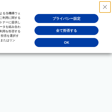
よる当機構ウェ
ご利用に関する
プライバシー設定
トナーに提供し
ータを組み合わ
全て拒否する
利用を拒否する
・拒否を選択す
（またはリン
OK