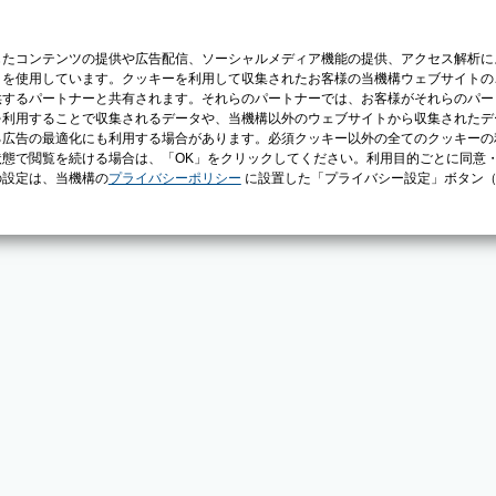
じたコンテンツの提供や広告配信、ソーシャルメディア機能の提供、アクセス解析に
）を使用しています。クッキーを利用して収集されたお客様の当機構ウェブサイトの
供するパートナーと共有されます。それらのパートナーでは、お客様がそれらのパー
を利用することで収集されるデータや、当機構以外のウェブサイトから収集されたデ
る広告の最適化にも利用する場合があります。必須クッキー以外の全てのクッキーの
態で閲覧を続ける場合は、「OK」をクリックしてください。利用目的ごとに同意
の設定は、当機構の
プライバシーポリシー
に設置した「プライバシー設定」ボタン