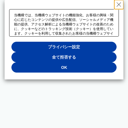
当機構では、当機構ウェブサイトの機能強化、お客様の興味・関
心に応じたコンテンツの提供や広告配信、ソーシャルメディア機
能の提供、アクセス解析による当機構ウェブサイトの改善のため
に、クッキーなどのトラッキング技術（クッキー）を使用してい
ます。クッキーを利用して収集されたお客様の当機構ウェブサイ
トのご利用に関するデータは、広告配信、ソーシャルメディアや
アクセス解析サービスを提供するパートナーと共有されます。そ
プライバシー設定
れらのパートナーでは、お客様がそれらのパートナーに提供した
他のデータ、またはお客様がそれらのパートナーが提供するサー
ビスを利用することで収集されるデータや、当機構以外のウェブ
全て拒否する
サイトから収集されたデータを組み合わせて分析し、インターネ
ット上で当機構以外の事業者がお客様に配信する広告の最適化に
OK
も利用する場合があります。必須クッキー以外の全てのクッキー
の利用を拒否する場合は、「全て拒否する」をクリックしてくだ
さい。クッキーが有効な状態で閲覧を続ける場合は、「OK」を
クリックしてください。利用目的ごとに同意・拒否を選択する場
合は、「プライバシー設定」をクリックしてください。同意・拒
否の設定は、当機構の
プライバシーポリシー
に設置した「プラ
イバシー設定」ボタン（またはリンク）からいつでも変更できま
す。