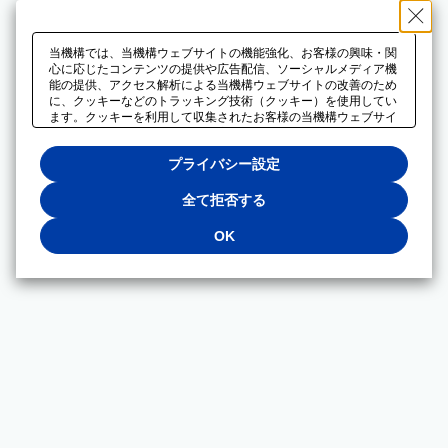
当機構では、当機構ウェブサイトの機能強化、お客様の興味・関
心に応じたコンテンツの提供や広告配信、ソーシャルメディア機
能の提供、アクセス解析による当機構ウェブサイトの改善のため
に、クッキーなどのトラッキング技術（クッキー）を使用してい
ます。クッキーを利用して収集されたお客様の当機構ウェブサイ
トのご利用に関するデータは、広告配信、ソーシャルメディアや
アクセス解析サービスを提供するパートナーと共有されます。そ
プライバシー設定
れらのパートナーでは、お客様がそれらのパートナーに提供した
他のデータ、またはお客様がそれらのパートナーが提供するサー
ビスを利用することで収集されるデータや、当機構以外のウェブ
全て拒否する
サイトから収集されたデータを組み合わせて分析し、インターネ
ット上で当機構以外の事業者がお客様に配信する広告の最適化に
OK
も利用する場合があります。必須クッキー以外の全てのクッキー
の利用を拒否する場合は、「全て拒否する」をクリックしてくだ
さい。クッキーが有効な状態で閲覧を続ける場合は、「OK」を
クリックしてください。利用目的ごとに同意・拒否を選択する場
合は、「プライバシー設定」をクリックしてください。同意・拒
否の設定は、当機構の
プライバシーポリシー
に設置した「プラ
イバシー設定」ボタン（またはリンク）からいつでも変更できま
す。