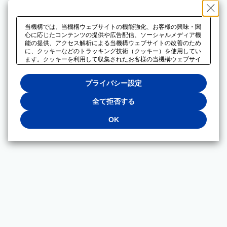
当機構では、当機構ウェブサイトの機能強化、お客様の興味・関
心に応じたコンテンツの提供や広告配信、ソーシャルメディア機
能の提供、アクセス解析による当機構ウェブサイトの改善のため
に、クッキーなどのトラッキング技術（クッキー）を使用してい
ます。クッキーを利用して収集されたお客様の当機構ウェブサイ
トのご利用に関するデータは、広告配信、ソーシャルメディアや
アクセス解析サービスを提供するパートナーと共有されます。そ
プライバシー設定
れらのパートナーでは、お客様がそれらのパートナーに提供した
他のデータ、またはお客様がそれらのパートナーが提供するサー
ビスを利用することで収集されるデータや、当機構以外のウェブ
全て拒否する
サイトから収集されたデータを組み合わせて分析し、インターネ
ット上で当機構以外の事業者がお客様に配信する広告の最適化に
OK
も利用する場合があります。必須クッキー以外の全てのクッキー
の利用を拒否する場合は、「全て拒否する」をクリックしてくだ
さい。クッキーが有効な状態で閲覧を続ける場合は、「OK」を
クリックしてください。利用目的ごとに同意・拒否を選択する場
合は、「プライバシー設定」をクリックしてください。同意・拒
否の設定は、当機構の
プライバシーポリシー
に設置した「プラ
イバシー設定」ボタン（またはリンク）からいつでも変更できま
す。