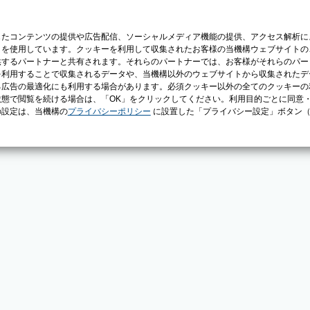
じたコンテンツの提供や広告配信、ソーシャルメディア機能の提供、アクセス解析に
）を使用しています。クッキーを利用して収集されたお客様の当機構ウェブサイトの
供するパートナーと共有されます。それらのパートナーでは、お客様がそれらのパー
を利用することで収集されるデータや、当機構以外のウェブサイトから収集されたデ
る広告の最適化にも利用する場合があります。必須クッキー以外の全てのクッキーの
態で閲覧を続ける場合は、「OK」をクリックしてください。利用目的ごとに同意
の設定は、当機構の
プライバシーポリシー
に設置した「プライバシー設定」ボタン