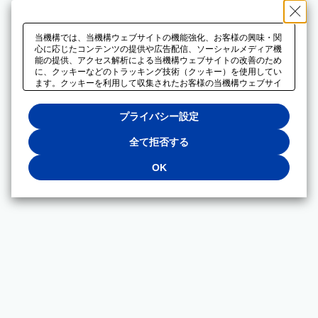
当機構では、当機構ウェブサイトの機能強化、お客様の興味・関
心に応じたコンテンツの提供や広告配信、ソーシャルメディア機
能の提供、アクセス解析による当機構ウェブサイトの改善のため
に、クッキーなどのトラッキング技術（クッキー）を使用してい
ます。クッキーを利用して収集されたお客様の当機構ウェブサイ
トのご利用に関するデータは、広告配信、ソーシャルメディアや
アクセス解析サービスを提供するパートナーと共有されます。そ
プライバシー設定
れらのパートナーでは、お客様がそれらのパートナーに提供した
他のデータ、またはお客様がそれらのパートナーが提供するサー
ビスを利用することで収集されるデータや、当機構以外のウェブ
全て拒否する
サイトから収集されたデータを組み合わせて分析し、インターネ
ット上で当機構以外の事業者がお客様に配信する広告の最適化に
OK
も利用する場合があります。必須クッキー以外の全てのクッキー
の利用を拒否する場合は、「全て拒否する」をクリックしてくだ
さい。クッキーが有効な状態で閲覧を続ける場合は、「OK」を
クリックしてください。利用目的ごとに同意・拒否を選択する場
合は、「プライバシー設定」をクリックしてください。同意・拒
否の設定は、当機構の
プライバシーポリシー
に設置した「プラ
イバシー設定」ボタン（またはリンク）からいつでも変更できま
す。