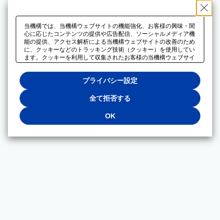
当機構では、当機構ウェブサイトの機能強化、お客様の興味・関
心に応じたコンテンツの提供や広告配信、ソーシャルメディア機
能の提供、アクセス解析による当機構ウェブサイトの改善のため
に、クッキーなどのトラッキング技術（クッキー）を使用してい
ます。クッキーを利用して収集されたお客様の当機構ウェブサイ
トのご利用に関するデータは、広告配信、ソーシャルメディアや
アクセス解析サービスを提供するパートナーと共有されます。そ
プライバシー設定
れらのパートナーでは、お客様がそれらのパートナーに提供した
他のデータ、またはお客様がそれらのパートナーが提供するサー
ビスを利用することで収集されるデータや、当機構以外のウェブ
全て拒否する
サイトから収集されたデータを組み合わせて分析し、インターネ
ット上で当機構以外の事業者がお客様に配信する広告の最適化に
OK
も利用する場合があります。必須クッキー以外の全てのクッキー
の利用を拒否する場合は、「全て拒否する」をクリックしてくだ
さい。クッキーが有効な状態で閲覧を続ける場合は、「OK」を
クリックしてください。利用目的ごとに同意・拒否を選択する場
合は、「プライバシー設定」をクリックしてください。同意・拒
否の設定は、当機構の
プライバシーポリシー
に設置した「プラ
イバシー設定」ボタン（またはリンク）からいつでも変更できま
す。