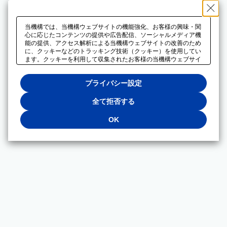
当機構では、当機構ウェブサイトの機能強化、お客様の興味・関
心に応じたコンテンツの提供や広告配信、ソーシャルメディア機
能の提供、アクセス解析による当機構ウェブサイトの改善のため
に、クッキーなどのトラッキング技術（クッキー）を使用してい
ます。クッキーを利用して収集されたお客様の当機構ウェブサイ
トのご利用に関するデータは、広告配信、ソーシャルメディアや
アクセス解析サービスを提供するパートナーと共有されます。そ
プライバシー設定
れらのパートナーでは、お客様がそれらのパートナーに提供した
他のデータ、またはお客様がそれらのパートナーが提供するサー
ビスを利用することで収集されるデータや、当機構以外のウェブ
全て拒否する
サイトから収集されたデータを組み合わせて分析し、インターネ
ット上で当機構以外の事業者がお客様に配信する広告の最適化に
OK
も利用する場合があります。必須クッキー以外の全てのクッキー
の利用を拒否する場合は、「全て拒否する」をクリックしてくだ
さい。クッキーが有効な状態で閲覧を続ける場合は、「OK」を
クリックしてください。利用目的ごとに同意・拒否を選択する場
合は、「プライバシー設定」をクリックしてください。同意・拒
否の設定は、当機構の
プライバシーポリシー
に設置した「プラ
イバシー設定」ボタン（またはリンク）からいつでも変更できま
す。