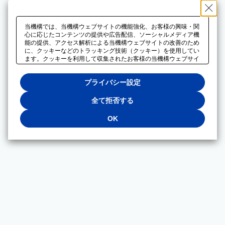
当機構では、当機構ウェブサイトの機能強化、お客様の興味・関
心に応じたコンテンツの提供や広告配信、ソーシャルメディア機
能の提供、アクセス解析による当機構ウェブサイトの改善のため
に、クッキーなどのトラッキング技術（クッキー）を使用してい
ます。クッキーを利用して収集されたお客様の当機構ウェブサイ
トのご利用に関するデータは、広告配信、ソーシャルメディアや
アクセス解析サービスを提供するパートナーと共有されます。そ
プライバシー設定
れらのパートナーでは、お客様がそれらのパートナーに提供した
他のデータ、またはお客様がそれらのパートナーが提供するサー
ビスを利用することで収集されるデータや、当機構以外のウェブ
全て拒否する
サイトから収集されたデータを組み合わせて分析し、インターネ
ット上で当機構以外の事業者がお客様に配信する広告の最適化に
OK
も利用する場合があります。必須クッキー以外の全てのクッキー
の利用を拒否する場合は、「全て拒否する」をクリックしてくだ
さい。クッキーが有効な状態で閲覧を続ける場合は、「OK」を
クリックしてください。利用目的ごとに同意・拒否を選択する場
合は、「プライバシー設定」をクリックしてください。同意・拒
否の設定は、当機構の
プライバシーポリシー
に設置した「プラ
イバシー設定」ボタン（またはリンク）からいつでも変更できま
す。