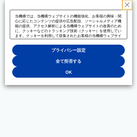
当機構では、当機構ウェブサイトの機能強化、お客様の興味・関
心に応じたコンテンツの提供や広告配信、ソーシャルメディア機
能の提供、アクセス解析による当機構ウェブサイトの改善のため
に、クッキーなどのトラッキング技術（クッキー）を使用してい
ます。クッキーを利用して収集されたお客様の当機構ウェブサイ
トのご利用に関するデータは、広告配信、ソーシャルメディアや
アクセス解析サービスを提供するパートナーと共有されます。そ
プライバシー設定
れらのパートナーでは、お客様がそれらのパートナーに提供した
他のデータ、またはお客様がそれらのパートナーが提供するサー
ビスを利用することで収集されるデータや、当機構以外のウェブ
全て拒否する
サイトから収集されたデータを組み合わせて分析し、インターネ
ット上で当機構以外の事業者がお客様に配信する広告の最適化に
OK
も利用する場合があります。必須クッキー以外の全てのクッキー
の利用を拒否する場合は、「全て拒否する」をクリックしてくだ
さい。クッキーが有効な状態で閲覧を続ける場合は、「OK」を
クリックしてください。利用目的ごとに同意・拒否を選択する場
合は、「プライバシー設定」をクリックしてください。同意・拒
否の設定は、当機構の
プライバシーポリシー
に設置した「プラ
イバシー設定」ボタン（またはリンク）からいつでも変更できま
す。