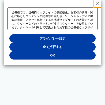
当機構では、当機構ウェブサイトの機能強化、お客様の興味・関
心に応じたコンテンツの提供や広告配信、ソーシャルメディア機
能の提供、アクセス解析による当機構ウェブサイトの改善のため
に、クッキーなどのトラッキング技術（クッキー）を使用してい
ます。クッキーを利用して収集されたお客様の当機構ウェブサイ
トのご利用に関するデータは、広告配信、ソーシャルメディアや
アクセス解析サービスを提供するパートナーと共有されます。そ
プライバシー設定
れらのパートナーでは、お客様がそれらのパートナーに提供した
他のデータ、またはお客様がそれらのパートナーが提供するサー
ビスを利用することで収集されるデータや、当機構以外のウェブ
全て拒否する
サイトから収集されたデータを組み合わせて分析し、インターネ
ット上で当機構以外の事業者がお客様に配信する広告の最適化に
OK
も利用する場合があります。必須クッキー以外の全てのクッキー
の利用を拒否する場合は、「全て拒否する」をクリックしてくだ
さい。クッキーが有効な状態で閲覧を続ける場合は、「OK」を
クリックしてください。利用目的ごとに同意・拒否を選択する場
合は、「プライバシー設定」をクリックしてください。同意・拒
否の設定は、当機構の
プライバシーポリシー
に設置した「プラ
イバシー設定」ボタン（またはリンク）からいつでも変更できま
す。