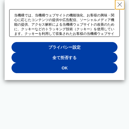
当機構では、当機構ウェブサイトの機能強化、お客様の興味・関
心に応じたコンテンツの提供や広告配信、ソーシャルメディア機
能の提供、アクセス解析による当機構ウェブサイトの改善のため
に、クッキーなどのトラッキング技術（クッキー）を使用してい
ます。クッキーを利用して収集されたお客様の当機構ウェブサイ
トのご利用に関するデータは、広告配信、ソーシャルメディアや
アクセス解析サービスを提供するパートナーと共有されます。そ
プライバシー設定
れらのパートナーでは、お客様がそれらのパートナーに提供した
他のデータ、またはお客様がそれらのパートナーが提供するサー
ビスを利用することで収集されるデータや、当機構以外のウェブ
全て拒否する
サイトから収集されたデータを組み合わせて分析し、インターネ
ット上で当機構以外の事業者がお客様に配信する広告の最適化に
OK
も利用する場合があります。必須クッキー以外の全てのクッキー
の利用を拒否する場合は、「全て拒否する」をクリックしてくだ
さい。クッキーが有効な状態で閲覧を続ける場合は、「OK」を
クリックしてください。利用目的ごとに同意・拒否を選択する場
合は、「プライバシー設定」をクリックしてください。同意・拒
否の設定は、当機構の
プライバシーポリシー
に設置した「プラ
イバシー設定」ボタン（またはリンク）からいつでも変更できま
す。