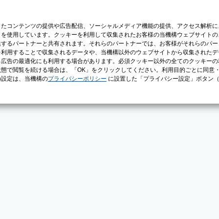
じたコンテンツの提供や広告配信、ソーシャルメディア機能の提供、アクセス解析に
）を使用しています。クッキーを利用して収集されたお客様の当機構ウェブサイトの
供するパートナーと共有されます。それらのパートナーでは、お客様がそれらのパー
を利用することで収集されるデータや、当機構以外のウェブサイトから収集されたデ
る広告の最適化にも利用する場合があります。必須クッキー以外の全てのクッキーの
態で閲覧を続ける場合は、「OK」をクリックしてください。利用目的ごとに同意
の設定は、当機構の
プライバシーポリシー
に設置した「プライバシー設定」ボタン