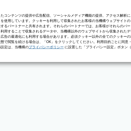
じたコンテンツの提供や広告配信、ソーシャルメディア機能の提供、アクセス解析に
）を使用しています。クッキーを利用して収集されたお客様の当機構ウェブサイトの
供するパートナーと共有されます。それらのパートナーでは、お客様がそれらのパー
を利用することで収集されるデータや、当機構以外のウェブサイトから収集されたデ
る広告の最適化にも利用する場合があります。必須クッキー以外の全てのクッキーの
態で閲覧を続ける場合は、「OK」をクリックしてください。利用目的ごとに同意
の設定は、当機構の
プライバシーポリシー
に設置した「プライバシー設定」ボタン