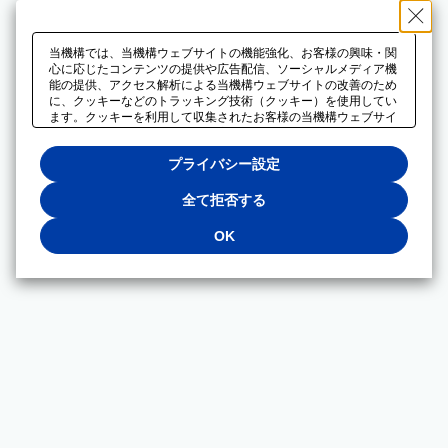
当機構では、当機構ウェブサイトの機能強化、お客様の興味・関
心に応じたコンテンツの提供や広告配信、ソーシャルメディア機
能の提供、アクセス解析による当機構ウェブサイトの改善のため
に、クッキーなどのトラッキング技術（クッキー）を使用してい
ます。クッキーを利用して収集されたお客様の当機構ウェブサイ
トのご利用に関するデータは、広告配信、ソーシャルメディアや
アクセス解析サービスを提供するパートナーと共有されます。そ
プライバシー設定
れらのパートナーでは、お客様がそれらのパートナーに提供した
他のデータ、またはお客様がそれらのパートナーが提供するサー
ビスを利用することで収集されるデータや、当機構以外のウェブ
全て拒否する
サイトから収集されたデータを組み合わせて分析し、インターネ
ット上で当機構以外の事業者がお客様に配信する広告の最適化に
OK
も利用する場合があります。必須クッキー以外の全てのクッキー
の利用を拒否する場合は、「全て拒否する」をクリックしてくだ
さい。クッキーが有効な状態で閲覧を続ける場合は、「OK」を
クリックしてください。利用目的ごとに同意・拒否を選択する場
合は、「プライバシー設定」をクリックしてください。同意・拒
否の設定は、当機構の
プライバシーポリシー
に設置した「プラ
イバシー設定」ボタン（またはリンク）からいつでも変更できま
す。