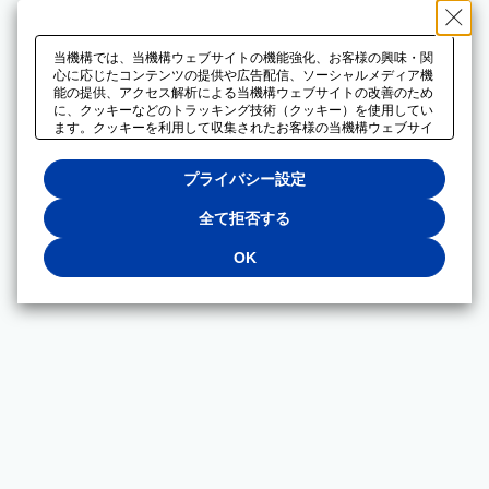
当機構では、当機構ウェブサイトの機能強化、お客様の興味・関
心に応じたコンテンツの提供や広告配信、ソーシャルメディア機
能の提供、アクセス解析による当機構ウェブサイトの改善のため
に、クッキーなどのトラッキング技術（クッキー）を使用してい
ます。クッキーを利用して収集されたお客様の当機構ウェブサイ
トのご利用に関するデータは、広告配信、ソーシャルメディアや
アクセス解析サービスを提供するパートナーと共有されます。そ
プライバシー設定
れらのパートナーでは、お客様がそれらのパートナーに提供した
他のデータ、またはお客様がそれらのパートナーが提供するサー
ビスを利用することで収集されるデータや、当機構以外のウェブ
全て拒否する
サイトから収集されたデータを組み合わせて分析し、インターネ
ット上で当機構以外の事業者がお客様に配信する広告の最適化に
OK
も利用する場合があります。必須クッキー以外の全てのクッキー
の利用を拒否する場合は、「全て拒否する」をクリックしてくだ
さい。クッキーが有効な状態で閲覧を続ける場合は、「OK」を
クリックしてください。利用目的ごとに同意・拒否を選択する場
合は、「プライバシー設定」をクリックしてください。同意・拒
否の設定は、当機構の
プライバシーポリシー
に設置した「プラ
イバシー設定」ボタン（またはリンク）からいつでも変更できま
す。