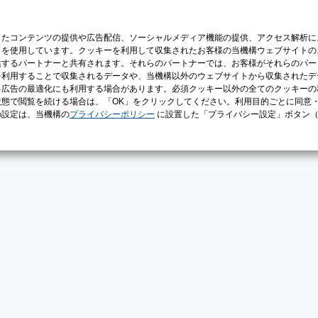
じたコンテンツの提供や広告配信、ソーシャルメディア機能の提供、アクセス解析に
）を使用しています。クッキーを利用して収集されたお客様の当機構ウェブサイトの
供するパートナーと共有されます。それらのパートナーでは、お客様がそれらのパー
を利用することで収集されるデータや、当機構以外のウェブサイトから収集されたデ
る広告の最適化にも利用する場合があります。必須クッキー以外の全てのクッキーの
態で閲覧を続ける場合は、「OK」をクリックしてください。利用目的ごとに同意
の設定は、当機構の
プライバシーポリシー
に設置した「プライバシー設定」ボタン