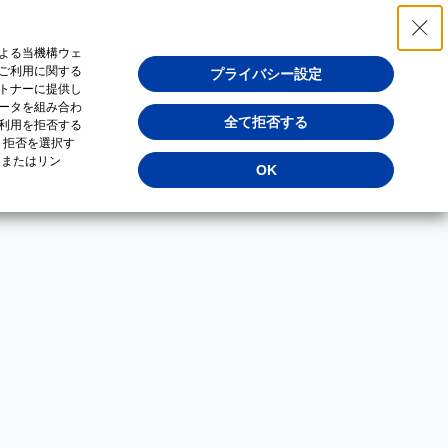
よる当機構ウェ
ご利用に関する
プライバシー設定
トナーに提供し
ータを組み合わ
全て拒否する
利用を拒否する
・拒否を選択す
（またはリン
OK