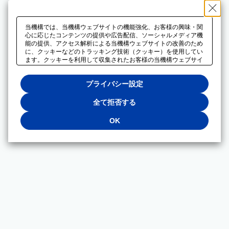
当機構では、当機構ウェブサイトの機能強化、お客様の興味・関
心に応じたコンテンツの提供や広告配信、ソーシャルメディア機
能の提供、アクセス解析による当機構ウェブサイトの改善のため
に、クッキーなどのトラッキング技術（クッキー）を使用してい
ます。クッキーを利用して収集されたお客様の当機構ウェブサイ
トのご利用に関するデータは、広告配信、ソーシャルメディアや
アクセス解析サービスを提供するパートナーと共有されます。そ
プライバシー設定
れらのパートナーでは、お客様がそれらのパートナーに提供した
他のデータ、またはお客様がそれらのパートナーが提供するサー
ビスを利用することで収集されるデータや、当機構以外のウェブ
全て拒否する
サイトから収集されたデータを組み合わせて分析し、インターネ
ット上で当機構以外の事業者がお客様に配信する広告の最適化に
OK
も利用する場合があります。必須クッキー以外の全てのクッキー
の利用を拒否する場合は、「全て拒否する」をクリックしてくだ
さい。クッキーが有効な状態で閲覧を続ける場合は、「OK」を
クリックしてください。利用目的ごとに同意・拒否を選択する場
合は、「プライバシー設定」をクリックしてください。同意・拒
否の設定は、当機構の
プライバシーポリシー
に設置した「プラ
イバシー設定」ボタン（またはリンク）からいつでも変更できま
す。