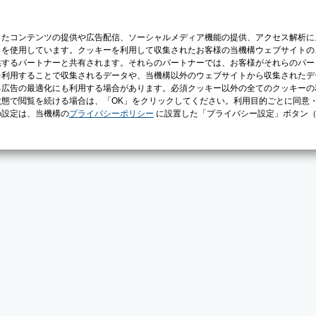
じたコンテンツの提供や広告配信、ソーシャルメディア機能の提供、アクセス解析に
）を使用しています。クッキーを利用して収集されたお客様の当機構ウェブサイトの
供するパートナーと共有されます。それらのパートナーでは、お客様がそれらのパー
を利用することで収集されるデータや、当機構以外のウェブサイトから収集されたデ
る広告の最適化にも利用する場合があります。必須クッキー以外の全てのクッキーの
態で閲覧を続ける場合は、「OK」をクリックしてください。利用目的ごとに同意
の設定は、当機構の
プライバシーポリシー
に設置した「プライバシー設定」ボタン