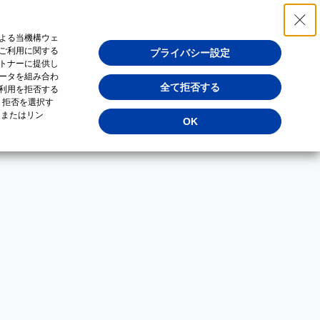
よる当機構ウェ
ご利用に関する
プライバシー設定
トナーに提供し
ータを組み合わ
全て拒否する
利用を拒否する
・拒否を選択す
（またはリン
OK