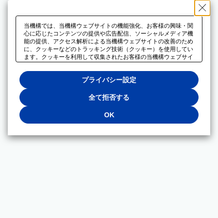
当機構では、当機構ウェブサイトの機能強化、お客様の興味・関
心に応じたコンテンツの提供や広告配信、ソーシャルメディア機
能の提供、アクセス解析による当機構ウェブサイトの改善のため
に、クッキーなどのトラッキング技術（クッキー）を使用してい
ます。クッキーを利用して収集されたお客様の当機構ウェブサイ
トのご利用に関するデータは、広告配信、ソーシャルメディアや
アクセス解析サービスを提供するパートナーと共有されます。そ
プライバシー設定
れらのパートナーでは、お客様がそれらのパートナーに提供した
他のデータ、またはお客様がそれらのパートナーが提供するサー
ビスを利用することで収集されるデータや、当機構以外のウェブ
全て拒否する
サイトから収集されたデータを組み合わせて分析し、インターネ
ット上で当機構以外の事業者がお客様に配信する広告の最適化に
OK
も利用する場合があります。必須クッキー以外の全てのクッキー
の利用を拒否する場合は、「全て拒否する」をクリックしてくだ
さい。クッキーが有効な状態で閲覧を続ける場合は、「OK」を
クリックしてください。利用目的ごとに同意・拒否を選択する場
合は、「プライバシー設定」をクリックしてください。同意・拒
否の設定は、当機構の
プライバシーポリシー
に設置した「プラ
イバシー設定」ボタン（またはリンク）からいつでも変更できま
す。