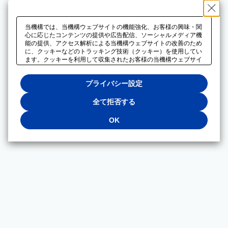
当機構では、当機構ウェブサイトの機能強化、お客様の興味・関
心に応じたコンテンツの提供や広告配信、ソーシャルメディア機
能の提供、アクセス解析による当機構ウェブサイトの改善のため
に、クッキーなどのトラッキング技術（クッキー）を使用してい
ます。クッキーを利用して収集されたお客様の当機構ウェブサイ
トのご利用に関するデータは、広告配信、ソーシャルメディアや
アクセス解析サービスを提供するパートナーと共有されます。そ
プライバシー設定
れらのパートナーでは、お客様がそれらのパートナーに提供した
他のデータ、またはお客様がそれらのパートナーが提供するサー
ビスを利用することで収集されるデータや、当機構以外のウェブ
全て拒否する
サイトから収集されたデータを組み合わせて分析し、インターネ
ット上で当機構以外の事業者がお客様に配信する広告の最適化に
OK
も利用する場合があります。必須クッキー以外の全てのクッキー
の利用を拒否する場合は、「全て拒否する」をクリックしてくだ
さい。クッキーが有効な状態で閲覧を続ける場合は、「OK」を
クリックしてください。利用目的ごとに同意・拒否を選択する場
合は、「プライバシー設定」をクリックしてください。同意・拒
否の設定は、当機構の
プライバシーポリシー
に設置した「プラ
イバシー設定」ボタン（またはリンク）からいつでも変更できま
す。