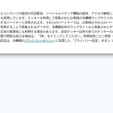
じたコンテンツの提供や広告配信、ソーシャルメディア機能の提供、アクセス解析に
）を使用しています。クッキーを利用して収集されたお客様の当機構ウェブサイトの
供するパートナーと共有されます。それらのパートナーでは、お客様がそれらのパー
を利用することで収集されるデータや、当機構以外のウェブサイトから収集されたデ
る広告の最適化にも利用する場合があります。必須クッキー以外の全てのクッキーの
態で閲覧を続ける場合は、「OK」をクリックしてください。利用目的ごとに同意
の設定は、当機構の
プライバシーポリシー
に設置した「プライバシー設定」ボタン