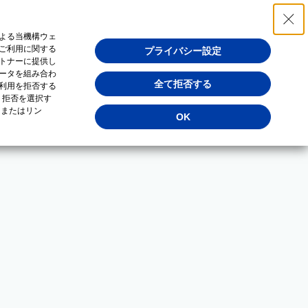
よる当機構ウェ
ご利用に関する
プライバシー設定
トナーに提供し
ータを組み合わ
全て拒否する
利用を拒否する
・拒否を選択す
（またはリン
OK