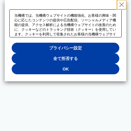
当機構では、当機構ウェブサイトの機能強化、お客様の興味・関
心に応じたコンテンツの提供や広告配信、ソーシャルメディア機
能の提供、アクセス解析による当機構ウェブサイトの改善のため
に、クッキーなどのトラッキング技術（クッキー）を使用してい
ます。クッキーを利用して収集されたお客様の当機構ウェブサイ
トのご利用に関するデータは、広告配信、ソーシャルメディアや
アクセス解析サービスを提供するパートナーと共有されます。そ
プライバシー設定
れらのパートナーでは、お客様がそれらのパートナーに提供した
他のデータ、またはお客様がそれらのパートナーが提供するサー
ビスを利用することで収集されるデータや、当機構以外のウェブ
全て拒否する
サイトから収集されたデータを組み合わせて分析し、インターネ
ット上で当機構以外の事業者がお客様に配信する広告の最適化に
OK
も利用する場合があります。必須クッキー以外の全てのクッキー
の利用を拒否する場合は、「全て拒否する」をクリックしてくだ
さい。クッキーが有効な状態で閲覧を続ける場合は、「OK」を
クリックしてください。利用目的ごとに同意・拒否を選択する場
合は、「プライバシー設定」をクリックしてください。同意・拒
否の設定は、当機構の
プライバシーポリシー
に設置した「プラ
イバシー設定」ボタン（またはリンク）からいつでも変更できま
す。