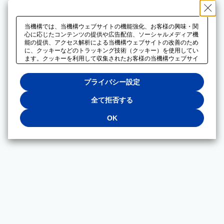
当機構では、当機構ウェブサイトの機能強化、お客様の興味・関
心に応じたコンテンツの提供や広告配信、ソーシャルメディア機
能の提供、アクセス解析による当機構ウェブサイトの改善のため
に、クッキーなどのトラッキング技術（クッキー）を使用してい
ます。クッキーを利用して収集されたお客様の当機構ウェブサイ
トのご利用に関するデータは、広告配信、ソーシャルメディアや
アクセス解析サービスを提供するパートナーと共有されます。そ
プライバシー設定
れらのパートナーでは、お客様がそれらのパートナーに提供した
他のデータ、またはお客様がそれらのパートナーが提供するサー
ビスを利用することで収集されるデータや、当機構以外のウェブ
全て拒否する
サイトから収集されたデータを組み合わせて分析し、インターネ
ット上で当機構以外の事業者がお客様に配信する広告の最適化に
OK
も利用する場合があります。必須クッキー以外の全てのクッキー
の利用を拒否する場合は、「全て拒否する」をクリックしてくだ
さい。クッキーが有効な状態で閲覧を続ける場合は、「OK」を
クリックしてください。利用目的ごとに同意・拒否を選択する場
合は、「プライバシー設定」をクリックしてください。同意・拒
否の設定は、当機構の
プライバシーポリシー
に設置した「プラ
イバシー設定」ボタン（またはリンク）からいつでも変更できま
す。