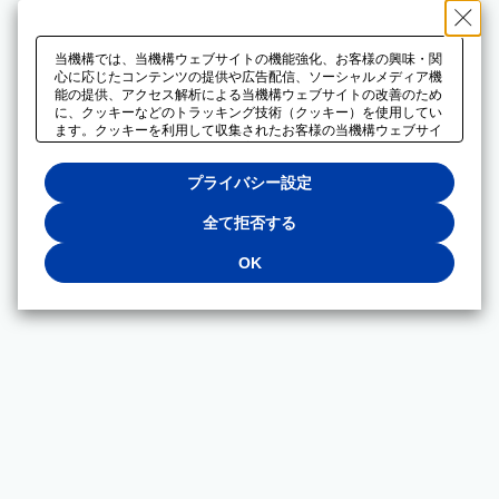
当機構では、当機構ウェブサイトの機能強化、お客様の興味・関
心に応じたコンテンツの提供や広告配信、ソーシャルメディア機
能の提供、アクセス解析による当機構ウェブサイトの改善のため
に、クッキーなどのトラッキング技術（クッキー）を使用してい
ます。クッキーを利用して収集されたお客様の当機構ウェブサイ
トのご利用に関するデータは、広告配信、ソーシャルメディアや
アクセス解析サービスを提供するパートナーと共有されます。そ
プライバシー設定
れらのパートナーでは、お客様がそれらのパートナーに提供した
他のデータ、またはお客様がそれらのパートナーが提供するサー
ビスを利用することで収集されるデータや、当機構以外のウェブ
全て拒否する
サイトから収集されたデータを組み合わせて分析し、インターネ
ット上で当機構以外の事業者がお客様に配信する広告の最適化に
OK
も利用する場合があります。必須クッキー以外の全てのクッキー
の利用を拒否する場合は、「全て拒否する」をクリックしてくだ
さい。クッキーが有効な状態で閲覧を続ける場合は、「OK」を
クリックしてください。利用目的ごとに同意・拒否を選択する場
合は、「プライバシー設定」をクリックしてください。同意・拒
否の設定は、当機構の
プライバシーポリシー
に設置した「プラ
イバシー設定」ボタン（またはリンク）からいつでも変更できま
す。