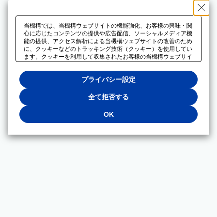
当機構では、当機構ウェブサイトの機能強化、お客様の興味・関
心に応じたコンテンツの提供や広告配信、ソーシャルメディア機
能の提供、アクセス解析による当機構ウェブサイトの改善のため
に、クッキーなどのトラッキング技術（クッキー）を使用してい
ます。クッキーを利用して収集されたお客様の当機構ウェブサイ
トのご利用に関するデータは、広告配信、ソーシャルメディアや
アクセス解析サービスを提供するパートナーと共有されます。そ
プライバシー設定
れらのパートナーでは、お客様がそれらのパートナーに提供した
他のデータ、またはお客様がそれらのパートナーが提供するサー
ビスを利用することで収集されるデータや、当機構以外のウェブ
全て拒否する
サイトから収集されたデータを組み合わせて分析し、インターネ
ット上で当機構以外の事業者がお客様に配信する広告の最適化に
OK
も利用する場合があります。必須クッキー以外の全てのクッキー
の利用を拒否する場合は、「全て拒否する」をクリックしてくだ
さい。クッキーが有効な状態で閲覧を続ける場合は、「OK」を
クリックしてください。利用目的ごとに同意・拒否を選択する場
合は、「プライバシー設定」をクリックしてください。同意・拒
否の設定は、当機構の
プライバシーポリシー
に設置した「プラ
イバシー設定」ボタン（またはリンク）からいつでも変更できま
す。