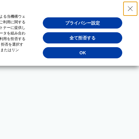
よる当機構ウェ
ご利用に関する
プライバシー設定
トナーに提供し
ータを組み合わ
全て拒否する
利用を拒否する
・拒否を選択す
（またはリン
OK