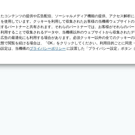
じたコンテンツの提供や広告配信、ソーシャルメディア機能の提供、アクセス解析に
）を使用しています。クッキーを利用して収集されたお客様の当機構ウェブサイトの
供するパートナーと共有されます。それらのパートナーでは、お客様がそれらのパー
を利用することで収集されるデータや、当機構以外のウェブサイトから収集されたデ
る広告の最適化にも利用する場合があります。必須クッキー以外の全てのクッキーの
態で閲覧を続ける場合は、「OK」をクリックしてください。利用目的ごとに同意
の設定は、当機構の
プライバシーポリシー
に設置した「プライバシー設定」ボタン