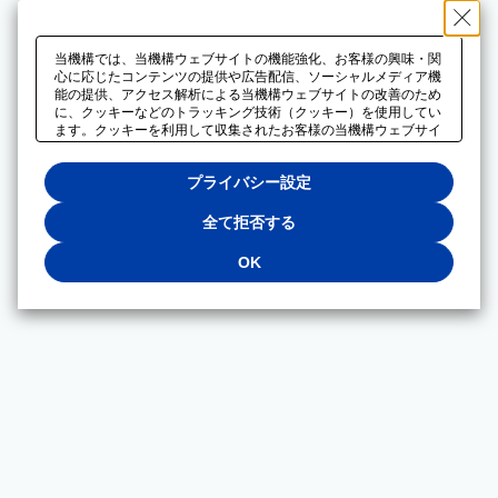
当機構では、当機構ウェブサイトの機能強化、お客様の興味・関
心に応じたコンテンツの提供や広告配信、ソーシャルメディア機
能の提供、アクセス解析による当機構ウェブサイトの改善のため
に、クッキーなどのトラッキング技術（クッキー）を使用してい
ます。クッキーを利用して収集されたお客様の当機構ウェブサイ
トのご利用に関するデータは、広告配信、ソーシャルメディアや
アクセス解析サービスを提供するパートナーと共有されます。そ
プライバシー設定
れらのパートナーでは、お客様がそれらのパートナーに提供した
他のデータ、またはお客様がそれらのパートナーが提供するサー
ビスを利用することで収集されるデータや、当機構以外のウェブ
全て拒否する
サイトから収集されたデータを組み合わせて分析し、インターネ
ット上で当機構以外の事業者がお客様に配信する広告の最適化に
OK
も利用する場合があります。必須クッキー以外の全てのクッキー
の利用を拒否する場合は、「全て拒否する」をクリックしてくだ
さい。クッキーが有効な状態で閲覧を続ける場合は、「OK」を
クリックしてください。利用目的ごとに同意・拒否を選択する場
合は、「プライバシー設定」をクリックしてください。同意・拒
否の設定は、当機構の
プライバシーポリシー
に設置した「プラ
イバシー設定」ボタン（またはリンク）からいつでも変更できま
す。