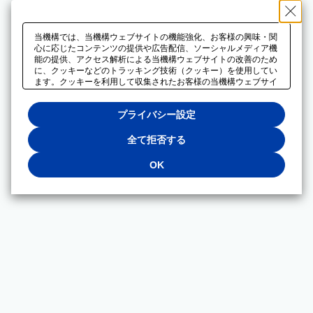
当機構では、当機構ウェブサイトの機能強化、お客様の興味・関
心に応じたコンテンツの提供や広告配信、ソーシャルメディア機
能の提供、アクセス解析による当機構ウェブサイトの改善のため
に、クッキーなどのトラッキング技術（クッキー）を使用してい
ます。クッキーを利用して収集されたお客様の当機構ウェブサイ
トのご利用に関するデータは、広告配信、ソーシャルメディアや
アクセス解析サービスを提供するパートナーと共有されます。そ
プライバシー設定
れらのパートナーでは、お客様がそれらのパートナーに提供した
他のデータ、またはお客様がそれらのパートナーが提供するサー
ビスを利用することで収集されるデータや、当機構以外のウェブ
全て拒否する
サイトから収集されたデータを組み合わせて分析し、インターネ
ット上で当機構以外の事業者がお客様に配信する広告の最適化に
OK
も利用する場合があります。必須クッキー以外の全てのクッキー
の利用を拒否する場合は、「全て拒否する」をクリックしてくだ
さい。クッキーが有効な状態で閲覧を続ける場合は、「OK」を
クリックしてください。利用目的ごとに同意・拒否を選択する場
合は、「プライバシー設定」をクリックしてください。同意・拒
否の設定は、当機構の
プライバシーポリシー
に設置した「プラ
イバシー設定」ボタン（またはリンク）からいつでも変更できま
す。