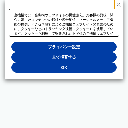
当機構では、当機構ウェブサイトの機能強化、お客様の興味・関
心に応じたコンテンツの提供や広告配信、ソーシャルメディア機
能の提供、アクセス解析による当機構ウェブサイトの改善のため
に、クッキーなどのトラッキング技術（クッキー）を使用してい
ます。クッキーを利用して収集されたお客様の当機構ウェブサイ
トのご利用に関するデータは、広告配信、ソーシャルメディアや
アクセス解析サービスを提供するパートナーと共有されます。そ
プライバシー設定
れらのパートナーでは、お客様がそれらのパートナーに提供した
他のデータ、またはお客様がそれらのパートナーが提供するサー
ビスを利用することで収集されるデータや、当機構以外のウェブ
全て拒否する
サイトから収集されたデータを組み合わせて分析し、インターネ
ット上で当機構以外の事業者がお客様に配信する広告の最適化に
OK
も利用する場合があります。必須クッキー以外の全てのクッキー
の利用を拒否する場合は、「全て拒否する」をクリックしてくだ
さい。クッキーが有効な状態で閲覧を続ける場合は、「OK」を
クリックしてください。利用目的ごとに同意・拒否を選択する場
合は、「プライバシー設定」をクリックしてください。同意・拒
否の設定は、当機構の
プライバシーポリシー
に設置した「プラ
イバシー設定」ボタン（またはリンク）からいつでも変更できま
す。