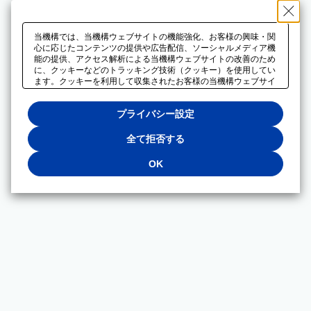
当機構では、当機構ウェブサイトの機能強化、お客様の興味・関
心に応じたコンテンツの提供や広告配信、ソーシャルメディア機
能の提供、アクセス解析による当機構ウェブサイトの改善のため
に、クッキーなどのトラッキング技術（クッキー）を使用してい
ます。クッキーを利用して収集されたお客様の当機構ウェブサイ
トのご利用に関するデータは、広告配信、ソーシャルメディアや
アクセス解析サービスを提供するパートナーと共有されます。そ
プライバシー設定
れらのパートナーでは、お客様がそれらのパートナーに提供した
他のデータ、またはお客様がそれらのパートナーが提供するサー
ビスを利用することで収集されるデータや、当機構以外のウェブ
全て拒否する
サイトから収集されたデータを組み合わせて分析し、インターネ
ット上で当機構以外の事業者がお客様に配信する広告の最適化に
OK
も利用する場合があります。必須クッキー以外の全てのクッキー
の利用を拒否する場合は、「全て拒否する」をクリックしてくだ
さい。クッキーが有効な状態で閲覧を続ける場合は、「OK」を
クリックしてください。利用目的ごとに同意・拒否を選択する場
合は、「プライバシー設定」をクリックしてください。同意・拒
否の設定は、当機構の
プライバシーポリシー
に設置した「プラ
イバシー設定」ボタン（またはリンク）からいつでも変更できま
す。