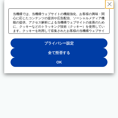
当機構では、当機構ウェブサイトの機能強化、お客様の興味・関
心に応じたコンテンツの提供や広告配信、ソーシャルメディア機
能の提供、アクセス解析による当機構ウェブサイトの改善のため
に、クッキーなどのトラッキング技術（クッキー）を使用してい
ます。クッキーを利用して収集されたお客様の当機構ウェブサイ
トのご利用に関するデータは、広告配信、ソーシャルメディアや
アクセス解析サービスを提供するパートナーと共有されます。そ
プライバシー設定
れらのパートナーでは、お客様がそれらのパートナーに提供した
他のデータ、またはお客様がそれらのパートナーが提供するサー
ビスを利用することで収集されるデータや、当機構以外のウェブ
全て拒否する
サイトから収集されたデータを組み合わせて分析し、インターネ
ット上で当機構以外の事業者がお客様に配信する広告の最適化に
OK
も利用する場合があります。必須クッキー以外の全てのクッキー
の利用を拒否する場合は、「全て拒否する」をクリックしてくだ
さい。クッキーが有効な状態で閲覧を続ける場合は、「OK」を
クリックしてください。利用目的ごとに同意・拒否を選択する場
合は、「プライバシー設定」をクリックしてください。同意・拒
否の設定は、当機構の
プライバシーポリシー
に設置した「プラ
イバシー設定」ボタン（またはリンク）からいつでも変更できま
す。