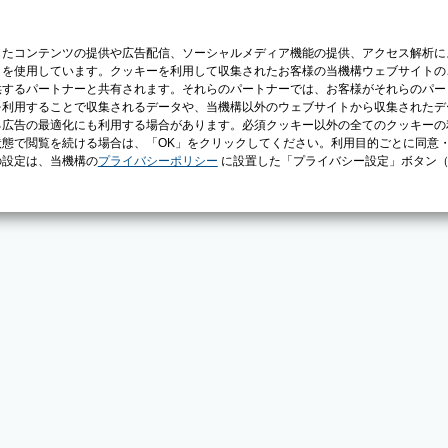
じたコンテンツの提供や広告配信、ソーシャルメディア機能の提供、アクセス解析に
）を使用しています。クッキーを利用して収集されたお客様の当機構ウェブサイトの
供するパートナーと共有されます。それらのパートナーでは、お客様がそれらのパー
を利用することで収集されるデータや、当機構以外のウェブサイトから収集されたデ
る広告の最適化にも利用する場合があります。必須クッキー以外の全てのクッキーの
態で閲覧を続ける場合は、「OK」をクリックしてください。利用目的ごとに同意
の設定は、当機構の
プライバシーポリシー
に設置した「プライバシー設定」ボタン